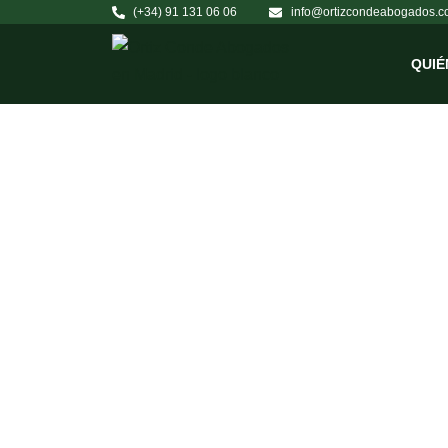
(+34) 91 131 06 06
info@ortizcondeabogados.c
QUIÉ