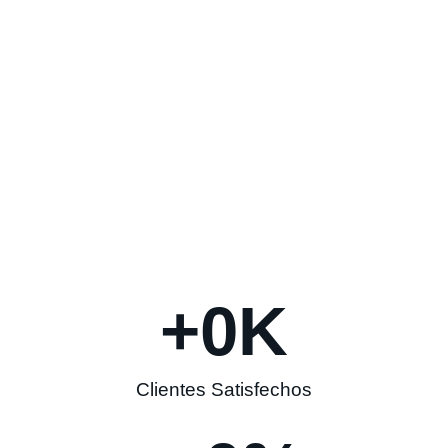
+
0
K
Clientes Satisfechos